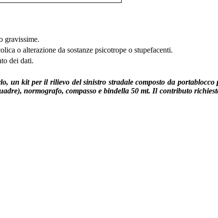
 o gravissime.
colica o alterazione da sostanze psicotrope o stupefacenti.
to dei dati.
lo, un kit per il rilievo del sinistro stradale composto da portablocc
uadre), normografo, compasso e bindella 50 mt. Il contributo richiest